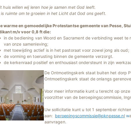
it huis willen wij leren hoe je samen met God leeft.
 is ruimte om te groeien in het Licht dat God ons geeft.
e warme en gemoedelijke Protestantse gemeente van Pesse, Stui
ikant m/v voor 0,8 ft die:
in de bediening van Woord en Sacrament de verbinding weet te 
van onze samenleving;
met toewijding actief is in het pastoraat voor zowel jong als oud;
de vorming en toerusting binnen de gemeente verzorgt.
de kerkenraad positief en enthousiast ondersteunt in zijn werk
De Ontmo
etingskerk staat buiten het dorp 
Ontmoetingskerk staat de onlangs gerenove
Voor meer informatie kunt u terecht op onze 
voorzitter van de beroepingscommissie, Ingr
Uw sollicitatie kunt u tot 1 september richte
aan:
beroepingscommissie@pknpesse.nl
w
aanvragen.