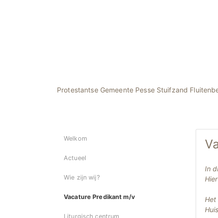
Protestantse Gemeente Pesse Stuifzand Fluitenb
Welkom
Va
Actueel
In d
Wie zijn wij?
Hier
Vacature Predikant m/v
Het 
Huis
Liturgisch centrum