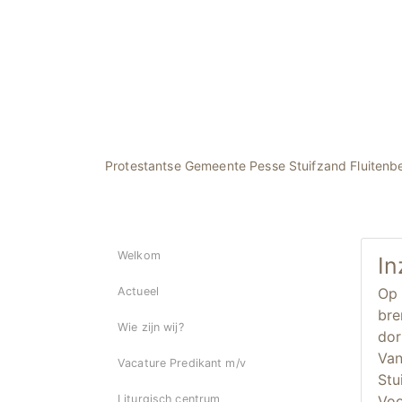
Protestantse Gemeente Pesse Stuifzand Fluitenb
Welkom
In
Op 
Actueel
bre
Wie zijn wij?
dor
Van
Vacature Predikant m/v
Stu
Voo
Liturgisch centrum