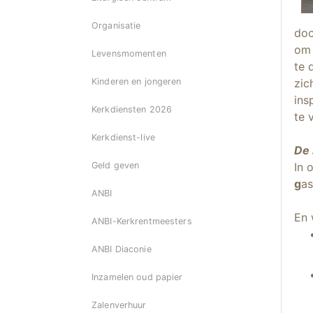
Organisatie
doo
om 
Levensmomenten
te 
zic
Kinderen en jongeren
ins
Kerkdiensten 2026
te 
Kerkdienst-live
De 
In 
Geld geven
g
as
ANBI
En 
ANBI-Kerkrentmeesters
ANBI Diaconie
Inzamelen oud papier
Zalenverhuur