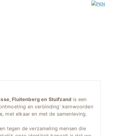
se, Fluitenberg en Stuifzand
is een
'ontmoeting en verbinding' kernwoorden
e, met elkaar en met de samenleving.
jken tegen de verzameling mensen die
elijk onze identiteit bepaalt is dat we