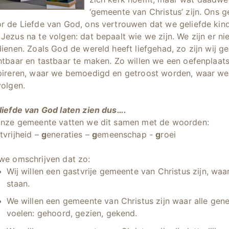
‘gemeente van Christus’ zijn. Ons g
r de Liefde van God, ons vertrouwen dat we geliefde kin
Jezus na te volgen: dat bepaalt wie we zijn. We zijn er nie
dienen. Zoals God de wereld heeft liefgehad, zo zijn wij g
htbaar en tastbaar te maken. Zo willen we een oefenplaats
pireren, waar we bemoedigd en getroost worden, waar w
volgen.
liefde van God laten zien dus….
onze gemeente vatten we dit samen met de woorden:
tvrijheid –
g
eneraties –
g
emeenschap -
g
roei
we omschrijven dat zo:
Wij willen een gastvrije gemeente van Christus zijn, waa
staan.
We willen een gemeente van Christus zijn waar alle gener
voelen:
gehoord, gezien, gekend.